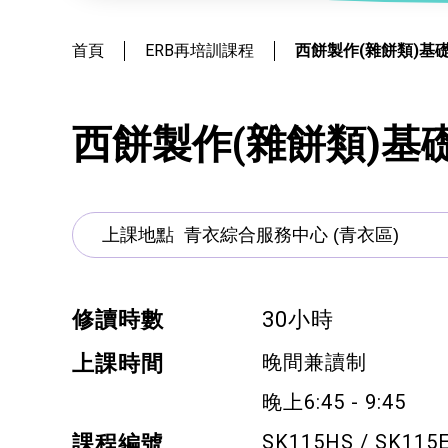
社會
鐘錶
恩澤膳 – 短期食物援助服務隊
新來港人士課程
髮型改造
首頁
ERB再培訓課程
西餅製作(雜餅類)基
物業
青年培訓課程
美顏妝扮
青年培育計劃
保健按摩
西餅製作(雜餅類)基
ERB服務點
布藝手工
ERB資訊
花藝手工
寵物護理及美容
修讀時數
30小時
寵物行為訓練
晚間兼讀制
上課時間
寵物急救
晚上6:45 - 9:45
藝術分享
SK115HS / SK115
課程編號