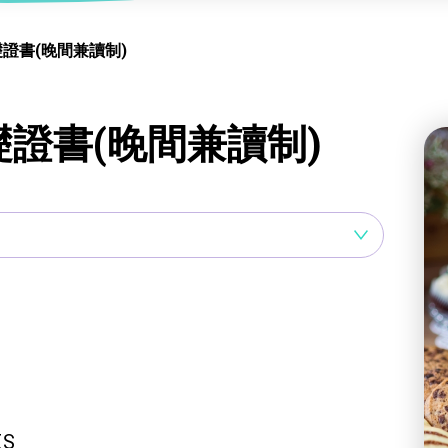
服務
及珠寶
影藝文化
印刷及出版
建業坊
礎證書(晚間兼讀制)
管理及保安
交通及支援服務
悅麗居
礎證書(晚間兼讀制)
ES