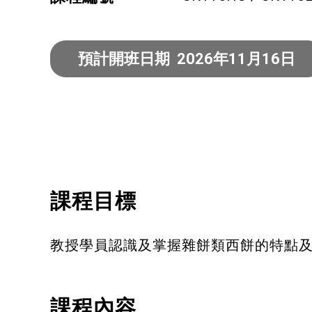
健康運動
身心靈健康
預計開班日期 2026年11月16日
暑期興趣班(青衣限定)
課程目標
教授學員認識及掌握雜餅類西餅的特點
課程內容