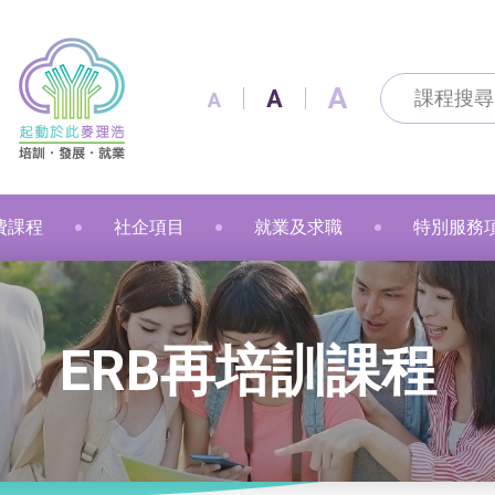
A
A
A
費課程
社企項目
就業及求職
特別服務
及通訊科技
及出版
技能
改造
製作
花手作
粉彩
漫遊
金融財務
個人素養
美容
職業語文
職業語文
商業
動物保健
美容
車縫
押花手作
蠟燭
小廚神學堂
寵愛軒
就業及求職
賽馬會「
ERB再培訓課程
語文
保健
注連繩
粉彩畫(兒童)
中醫保健
健康護理
健康護理
Sweet Heart 甜品工房
麥理浩餐廳
最新資訊 / 招聘會
青年生涯
管理及保安
美髮
社會服務
融藝工房
求職錦囊
展翅青年
商業
影藝文化
融藝坊
僱主及企業服務
花梨藝