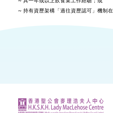
~ 具一年或以上飲食業工作經驗；或
~ 持有資歷架構「過往資歷認可」機制