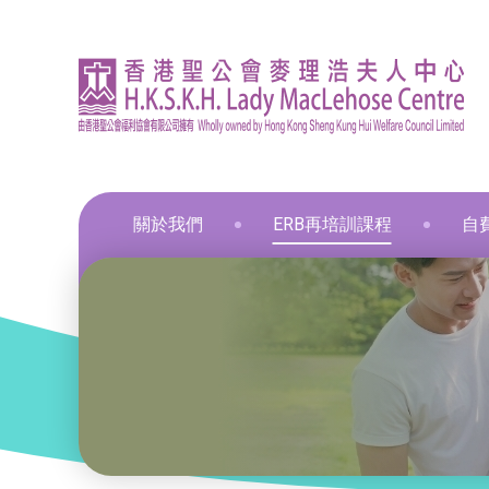
關於我們
ERB再培訓課程
自
資訊
印刷
飲食
飲食
通用
飲食
髮型
化妝
布藝
保鮮
和諧
星際
葵涌區 – 工商業社會服務部
就業掛鈎課程
資歷架構認可課程
零售
職業
中醫
新春
和諧
葵涌邨旭葵樓 - 葵涌社區服務中心
通用技能課程
創新科技
美容
旅遊
物業
青衣區 – 青衣綜合服務中心
技能提升課程
手語課程
酒店
商業
荃灣區 – 梨木樹綜合服務中心
少數族裔人士課程
急救課程