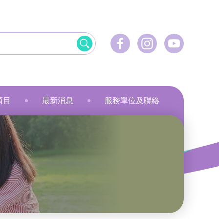
項目
最新消息
服務單位及聯絡
飲食
資訊科技應用
美髮
社會服務
刺繡
乾花香薰蠟燭
小指頭大製作
飛躍‧拍住上」計劃
最新活動
健康護理
物業管理及保安
服裝製品及紡織
規劃
最新資訊
家居服務
家居服務
就業計劃
傳媒報導
教育康體
環境服務