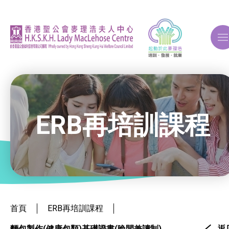
A
A
A
ERB再培訓課程
關於我們
ERB再培訓課程
就業掛鈎課程
首頁
ERB再培訓課程
麵包製作(健康包類)基礎證書(晚間兼讀制)
返