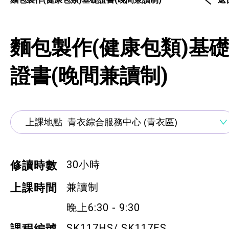
通用技能課程
技能提升課程
麵包製作(健康包類)基
少數族裔人士課程
證書(晚間兼讀制)
新來港人士課程
青年培訓課程
青年培育計劃
ERB服務點
30小時
修讀時數
ERB資訊
兼讀制
上課時間
晚上6:30 - 9:30
自費課程
SK117HS/ SK117ES
課程編號