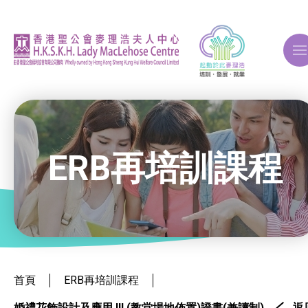
A
A
A
ERB再培訓課程
關於我們
ERB再培訓課程
就業掛鈎課程
首頁
ERB再培訓課程
婚禮花飾設計及應用 III (教堂場地佈置)證書(兼讀制)
返