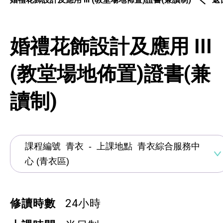
通用技能課程
技能提升課程
婚禮花飾設計及應用 III
少數族裔人士課程
(教堂場地佈置)證書(兼
新來港人士課程
讀制)
青年培訓課程
青年培育計劃
ERB服務點
ERB資訊
修讀時數
24小時
自費課程