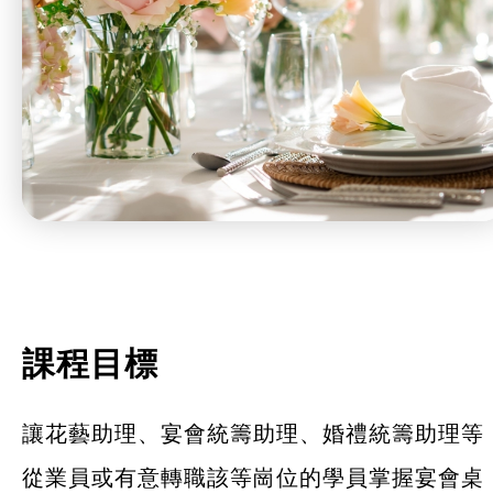
課程目標
讓花藝助理、宴會統籌助理、婚禮統籌助理等
從業員或有意轉職該等崗位的學員掌握宴會桌