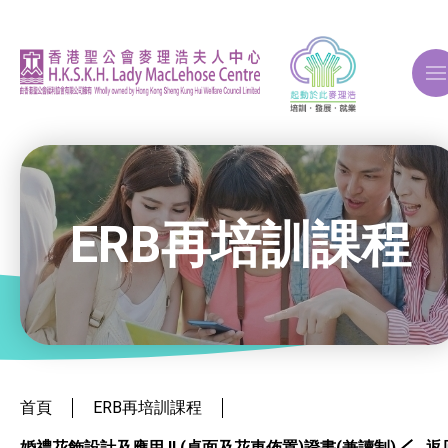
A
A
A
ERB再培訓課程
關於我們
ERB再培訓課程
就業掛鈎課程
首頁
ERB再培訓課程
婚禮花飾設計及應用 II (桌面及花車佈置)證書(兼讀制)
返