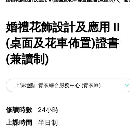
通用技能課程
技能提升課程
婚禮花飾設計及應用 II
少數族裔人士課程
(桌面及花車佈置)證書
新來港人士課程
(兼讀制)
青年培訓課程
青年培育計劃
ERB服務點
ERB資訊
修讀時數
24小時
自費課程
上課時間
半日制