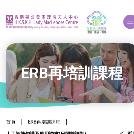
A
A
A
ERB再培訓課程
關於我們
ERB再培訓課程
就業掛鈎課程
首頁
ERB再培訓課程
人工智能知識及應用證書(日間兼讀制)
返