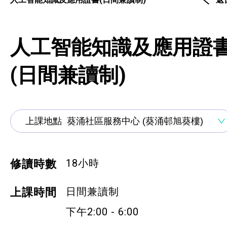
通用技能課程
技能提升課程
人工智能知識及應用證
少數族裔人士課程
(日間兼讀制)
新來港人士課程
青年培訓課程
青年培育計劃
ERB服務點
18小時
修讀時數
ERB資訊
日間兼讀制
上課時間
自費課程
下午2:00 - 6:00