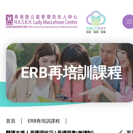
A
A
A
ERB再培訓課程
關於我們
ERB再培訓課程
就業掛鈎課程
首頁
ERB再培訓課程
醫護支援人員護理技巧 I 基礎證書(兼讀制)
返