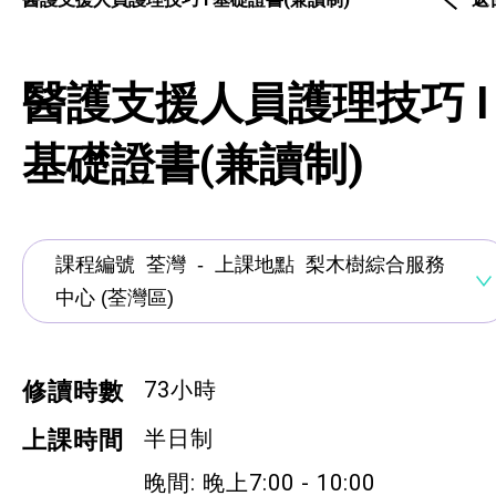
通用技能課程
技能提升課程
醫護支援人員護理技巧 I
少數族裔人士課程
基礎證書(兼讀制)
新來港人士課程
青年培訓課程
青年培育計劃
ERB服務點
73小時
修讀時數
ERB資訊
半日制
上課時間
自費課程
晚間: 晚上7:00 - 10:00