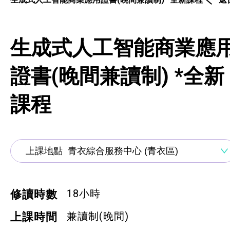
通用技能課程
技能提升課程
生成式人工智能商業應
少數族裔人士課程
證書(晚間兼讀制) *全新
新來港人士課程
課程
青年培訓課程
青年培育計劃
ERB服務點
ERB資訊
18小時
修讀時數
自費課程
兼讀制(晚間)
上課時間