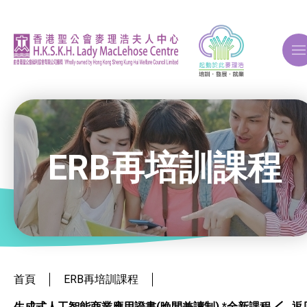
A
A
A
ERB再培訓課程
關於我們
ERB再培訓課程
就業掛鈎課程
首頁
ERB再培訓課程
生成式人工智能商業應用證書(晚間兼讀制) *全新課程
返