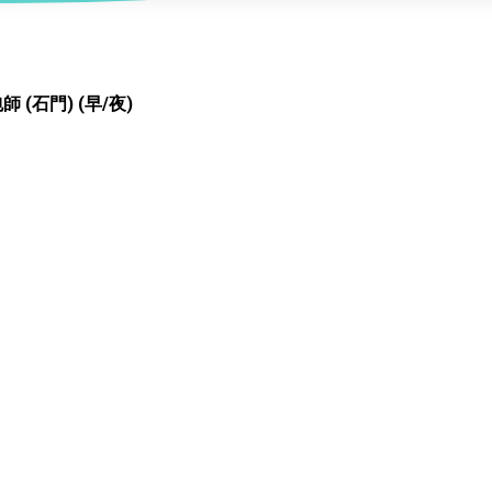
服務
及珠寶
影藝文化
印刷及出版
建業坊
管理及保安
交通及支援服務
悅麗居
 (石門) (早/夜)