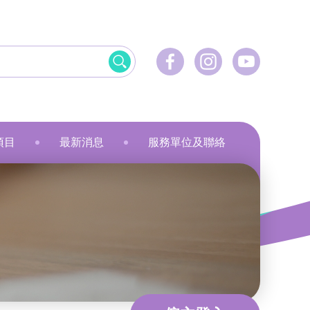
項目
最新消息
服務單位及聯絡
飲食
資訊科技應用
美髮
社會服務
刺繡
乾花香薰蠟燭
小指頭大製作
飛躍‧拍住上」計劃
最新活動
健康護理
物業管理及保安
服裝製品及紡織
規劃
最新資訊
家居服務
家居服務
就業計劃
傳媒報導
教育康體
環境服務