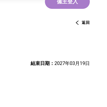
僱主登入
環境服務
資訊及通訊科技
旅遊
返回
結束日期：
2027年03月19日