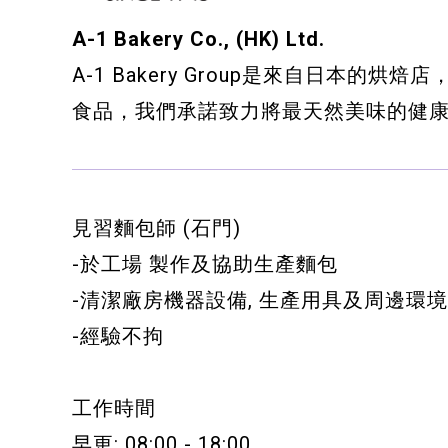
健康運動
A-1 Bakery Co., (HK) Ltd.
A-1 Bakery Group是來自日本
身心靈健康
食品，我們承諾致力將最天然美味的健
暑期興趣班(青衣限定)
見習麵包師 (石門)
-於工場 製作及協助生產麵包
-清潔廠房機器設備, 生產用具及周邊環境
-經驗不拘
工作時間
早更: 08:00 - 18:00