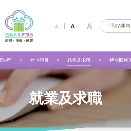
A
A
A
費課程
社企項目
就業及求職
特別服務
及通訊科技
及出版
技能
改造
製作
花手作
粉彩
漫遊
金融財務
個人素養
美容
職業語文
職業語文
商業
動物保健
美容
車縫
押花手作
蠟燭
小廚神學堂
寵愛軒
就業及求職
賽馬會「
就業及求職
語文
保健
注連繩
粉彩畫(兒童)
中醫保健
健康護理
健康護理
Sweet Heart 甜品工房
麥理浩餐廳
最新資訊 / 招聘會
青年生涯
管理及保安
美髮
社會服務
融藝工房
求職錦囊
展翅青年
商業
影藝文化
融藝坊
僱主及企業服務
花梨藝