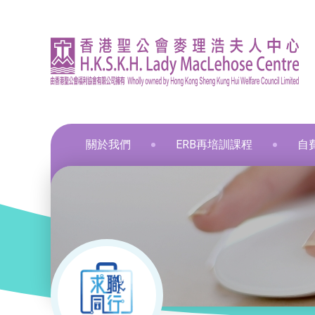
關於我們
ERB再培訓課程
自
資訊
印刷
飲食
飲食
通用
飲食
髮型
化妝
布藝
保鮮
和諧
星際
葵涌區 – 工商業社會服務部
就業掛鈎課程
資歷架構認可課程
零售
職業
中醫
新春
和諧
葵涌邨旭葵樓 - 葵涌社區服務中心
通用技能課程
創新科技
美容
旅遊
物業
青衣區 – 青衣綜合服務中心
技能提升課程
手語課程
酒店
商業
荃灣區 – 梨木樹綜合服務中心
少數族裔人士課程
急救課程