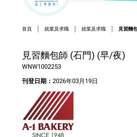
社會
鐘錶
恩澤膳 – 短期食物援助服務隊
新來港人士課程
髮型改造
物業
青年培訓課程
美顏妝扮
首頁
就業及求職
就業及求職
見習麵包師
青年培育計劃
保健按摩
見習麵包師 (石門) (早/夜)
ERB服務點
布藝手工
WNW1002253
ERB資訊
花藝手工
刊登日期：
2026年03月19日
寵物護理及美容
寵物行為訓練
寵物急救
藝術分享