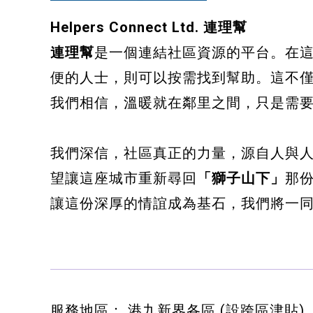
健康運動
Helpers Connect Ltd. 連理幫
連理幫
是一個連結社區資源的平台。在
身心靈健康
便的人士，則可以按需找到幫助。這不
暑期興趣班(青衣限定)
我們相信，溫暖就在鄰里之間，只是需
我們深信，社區真正的力量，源自人與
望讓這座城市重新尋回
「獅子山下」
那
讓這份深厚的情誼成為基石，我們將一
服務地區： 港九新界各區 (設跨區津貼)