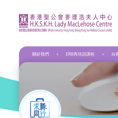
關於我們
ERB再培訓課程
自
資訊
印刷
飲食
飲食
通用
飲食
髮型
化妝
布藝
保鮮
和諧
星際
葵涌區 – 工商業社會服務部
就業掛鈎課程
資歷架構認可課程
零售
職業
中醫
新春
和諧
葵涌邨旭葵樓 - 葵涌社區服務中心
通用技能課程
創新科技
美容
旅遊
物業
青衣區 – 青衣綜合服務中心
技能提升課程
手語課程
酒店
商業
荃灣區 – 梨木樹綜合服務中心
少數族裔人士課程
急救課程