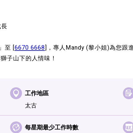
成長
至 [
6670 6668
]，專人Mandy (黎小姐)
為您跟
拾獅子山下的人情味！
工作地區
太古
每星期最少工作時數