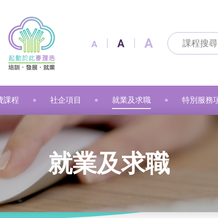
A
A
A
費課程
社企項目
就業及求職
特別服務
及通訊科技
及出版
技能
改造
製作
花手作
粉彩
漫遊
金融財務
個人素養
美容
職業語文
職業語文
商業
動物保健
美容
車縫
押花手作
蠟燭
小廚神學堂
寵愛軒
就業及求職
賽馬會「
就業及求職
語文
保健
注連繩
粉彩畫(兒童)
中醫保健
健康護理
健康護理
Sweet Heart 甜品工房
麥理浩餐廳
最新資訊 / 招聘會
青年生涯
管理及保安
美髮
社會服務
融藝工房
求職錦囊
展翅青年
商業
影藝文化
融藝坊
僱主及企業服務
花梨藝