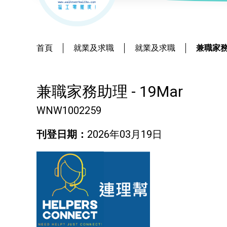
社會
鐘錶
恩澤膳 – 短期食物援助服務隊
新來港人士課程
髮型改造
物業
青年培訓課程
美顏妝扮
首頁
就業及求職
就業及求職
兼職家務助
青年培育計劃
保健按摩
兼職家務助理 - 19Mar
ERB服務點
布藝手工
WNW1002259
ERB資訊
花藝手工
刊登日期：
2026年03月19日
寵物護理及美容
寵物行為訓練
寵物急救
藝術分享