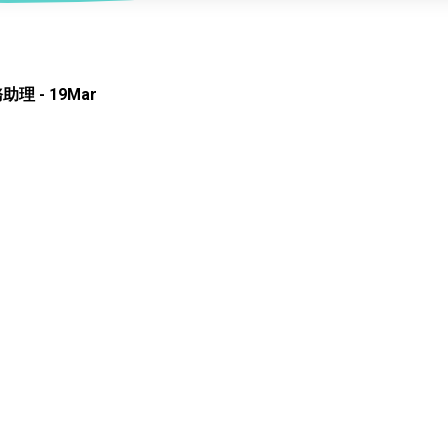
服務
及珠寶
影藝文化
印刷及出版
建業坊
管理及保安
交通及支援服務
悅麗居
理 - 19Mar