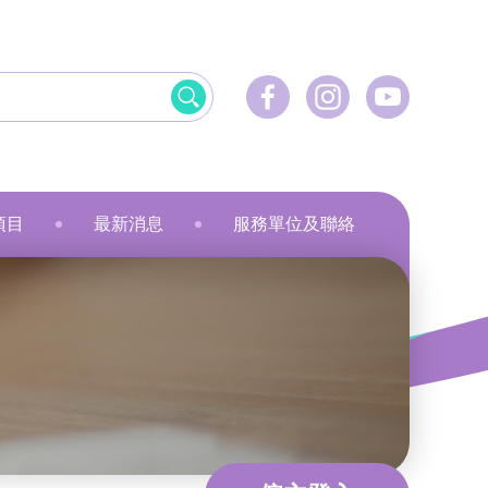
項目
最新消息
服務單位及聯絡
飲食
資訊科技應用
美髮
社會服務
刺繡
乾花香薰蠟燭
小指頭大製作
飛躍‧拍住上」計劃
最新活動
健康護理
物業管理及保安
服裝製品及紡織
規劃
最新資訊
家居服務
家居服務
就業計劃
傳媒報導
教育康體
環境服務