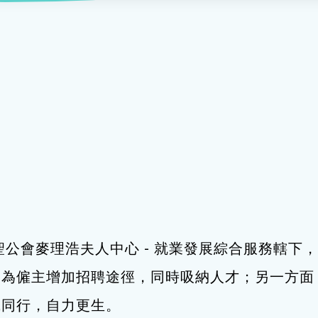
服務
及珠寶
影藝文化
印刷及出版
建業坊
管理及保安
交通及支援服務
悅麗居
聖公會麥理浩夫人中心 - 就業發展綜合服務轄
，為僱主增加招聘途徑，同時吸納人才；另一方面
職同行，自力更生。