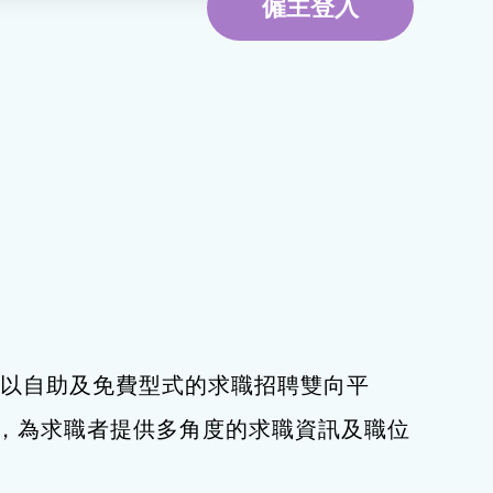
僱主登入
環境服務
資訊及通訊科技
旅遊
下，以自助及免費型式的求職招聘雙向平
，為求職者提供多角度的求職資訊及職位