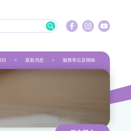
項目
最新消息
服務單位及聯絡
飲食
資訊科技應用
美髮
社會服務
刺繡
乾花香薰蠟燭
小指頭大製作
飛躍‧拍住上」計劃
最新活動
健康護理
物業管理及保安
服裝製品及紡織
規劃
最新資訊
家居服務
家居服務
就業計劃
傳媒報導
教育康體
環境服務