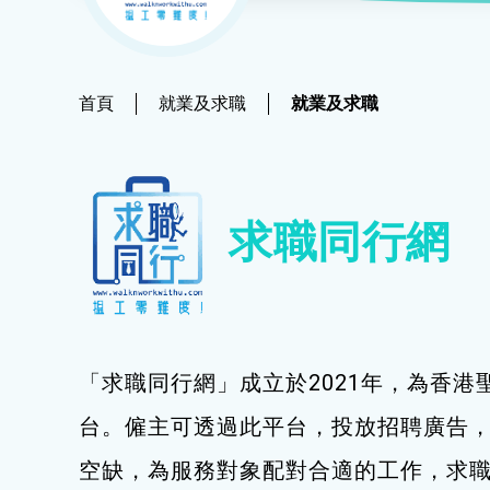
社會
鐘錶
恩澤膳 – 短期食物援助服務隊
新來港人士課程
髮型改造
物業
青年培訓課程
美顏妝扮
首頁
就業及求職
就業及求職
青年培育計劃
保健按摩
ERB服務點
布藝手工
求職同行網
ERB資訊
花藝手工
寵物護理及美容
寵物行為訓練
「求職同行網」成立於2021年，為香港
寵物急救
台。僱主可透過此平台，投放招聘廣告
藝術分享
空缺，為服務對象配對合適的工作，求