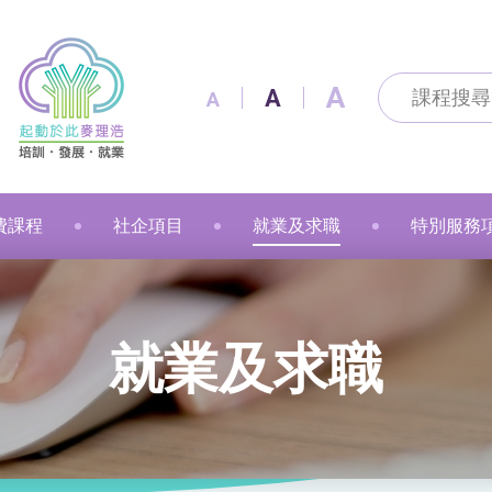
A
A
A
費課程
社企項目
就業及求職
特別服務
及通訊科技
及出版
技能
改造
製作
花手作
粉彩
漫遊
金融財務
個人素養
美容
職業語文
職業語文
商業
動物保健
美容
車縫
押花手作
蠟燭
小廚神學堂
寵愛軒
就業及求職
賽馬會「
就業及求職
語文
保健
注連繩
粉彩畫(兒童)
中醫保健
健康護理
健康護理
Sweet Heart 甜品工房
麥理浩餐廳
最新資訊 / 招聘會
青年生涯
管理及保安
美髮
社會服務
融藝工房
求職錦囊
展翅青年
商業
影藝文化
融藝坊
僱主及企業服務
花梨藝