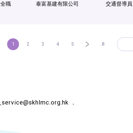
全職
泰富基建有限公司
交通督導員
1
2
3
4
5
..8
_service@skhlmc.org.hk
．