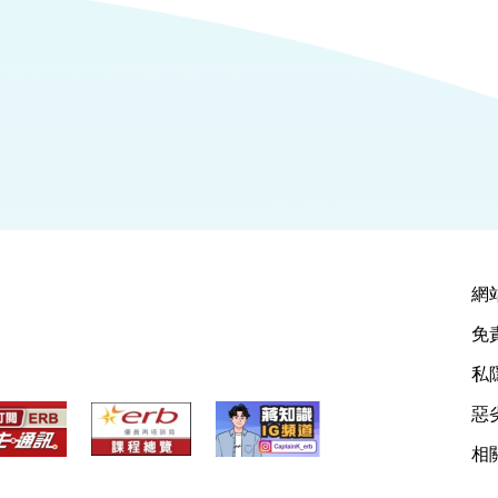
網
免
私
惡
相