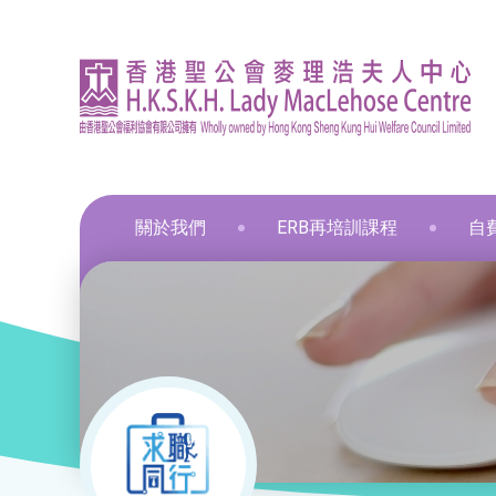
關於我們
ERB再培訓課程
自
資訊
印刷
飲食
飲食
通用
飲食
髮型
化妝
布藝
保鮮
和諧
星際
葵涌區 – 工商業社會服務部
就業掛鈎課程
資歷架構認可課程
零售
職業
中醫
新春
和諧
葵涌邨旭葵樓 - 葵涌社區服務中心
通用技能課程
創新科技
美容
旅遊
物業
青衣區 – 青衣綜合服務中心
技能提升課程
手語課程
酒店
商業
荃灣區 – 梨木樹綜合服務中心
少數族裔人士課程
急救課程