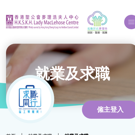
A
A
A
就業及求職
關於我們
ERB再培訓課程
僱主登入
自費課程