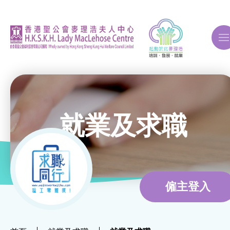
A
A
A
就業及求職
關於我們
ERB再培訓課程
僱主登入
自費課程