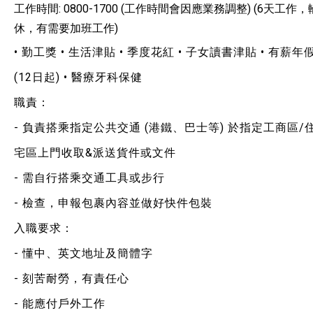
工作時間: 0800-1700 (工作時間會因應業務調整) (6天工作，
服務單位及聯絡
休，有需要加班工作)
• 勤工獎 • 生活津貼 • 季度花紅 • 子女讀書津貼 • 有薪年
(12日起) • 醫療牙科保健
職責：
- 負責搭乘指定公共交通 (港鐵、巴士等) 於指定工商區/
宅區上門收取&派送貨件或文件
- 需自行搭乘交通工具或步行
- 檢查，申報包裹內容並做好快件包裝
入職要求：
- 懂中、英文地址及簡體字
- 刻苦耐勞，有責任心
- 能應付戶外工作