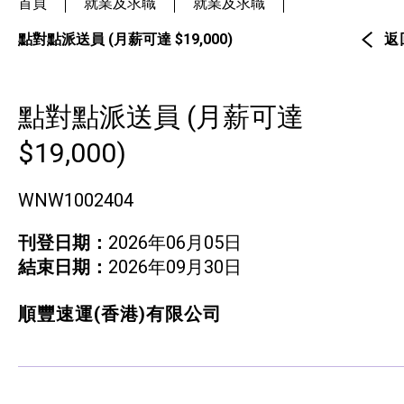
首頁
就業及求職
就業及求職
社企項目
點對點派送員 (月薪可達 $19,000)
返
就業及求職
點對點派送員 (月薪可達
就業及求職
$19,000)
最新資訊 / 招聘會
WNW1002404
求職錦囊
刊登日期：
2026年06月05日
僱主及企業服務
結束日期：
2026年09月30日
特別服務項目
順豐速運(香港)有限公司
最新消息