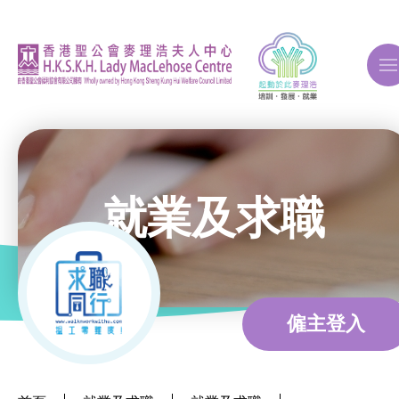
A
A
A
就業及求職
關於我們
ERB再培訓課程
僱主登入
自費課程