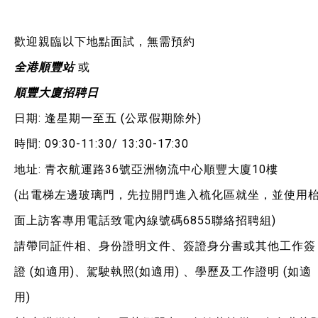
歡迎親臨以下地點面試，無需預約
全港順豐站
或
順豐大廈招聘日
日期: 逢星期一至五 (公眾假期除外)
時間: 09:30-11:30/ 13:30-17:30
地址: 青衣航運路36號亞洲物流中心順豐大廈10樓
(出電梯左邊玻璃門，先拉開門進入梳化區就坐，並使用
面上訪客專用電話致電內線號碼6855聯絡招聘組)
請帶同証件相、身份證明文件、簽證身分書或其他工作簽
證 (如適用)、駕駛執照(如適用) 、學歷及工作證明 (如適
用)