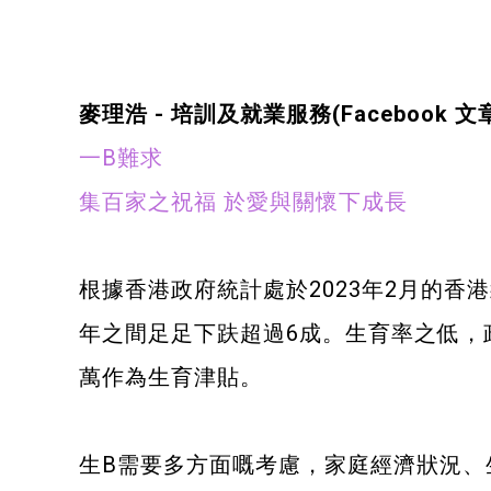
健康運動
身心靈健康
麥理浩 - 培訓及就業服務
(Facebook 文章
暑期興趣班(青衣限定)
一B難求
集百家之祝福 於愛與關懷下成長
根據香港政府統計處於2023年2月的香港統
年之間足足下趺超過6成。生育率之低，
萬作為生育津貼。
生B需要多方面嘅考慮，家庭經濟狀況、生