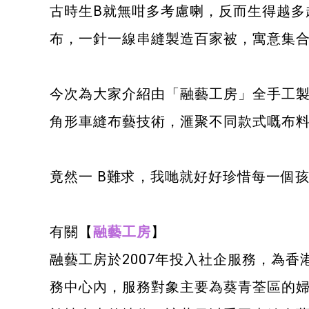
古時生B就無咁多考慮喇，反而生得越多
布，一針一線串縫製造百家被，寓意集
今次為大家介紹由️「融藝工房」️全手
角形車縫布藝技術，滙聚不同款式嘅布
竟然一 B難求，我哋就好好珍惜每一個
有關【
融藝工房
】
融藝工房於2007年投入社企服務，為
務中心內，服務對象主要為葵青荃區的