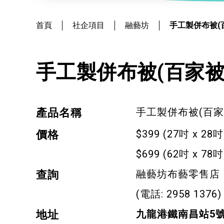
社會
鐘錶
恩澤膳 – 短期食物援助服務隊
新來港人士課程
髮型改造
首頁
社企項目
融藝坊
手工製併布被(
物業
青年培訓課程
美顏妝扮
青年培育計劃
保健按摩
手工製併布被(百家被
ERB服務點
布藝手工
手工製併布被(百家
產品名稱
ERB資訊
花藝手工
$399 (27吋 x 28吋
價格
寵物護理及美容
$699 (62吋 x 78吋
寵物行為訓練
融藝坊布藝零售店
查詢
寵物急救
(電話: 2958 1376)
九龍港鐵南昌站5號
藝術分享
地址