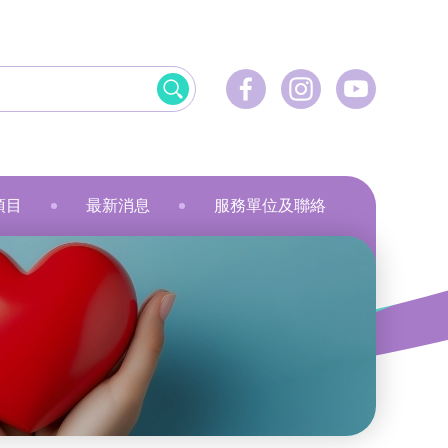
項目
最新消息
服務單位及聯絡
飲食
資訊科技應用
美髮
社會服務
刺繡
乾花香薰蠟燭
小指頭大製作
飛躍‧拍住上」計劃
最新活動
健康護理
物業管理及保安
服裝製品及紡織
規劃
最新資訊
家居服務
家居服務
就業計劃
傳媒報導
教育康體
環境服務