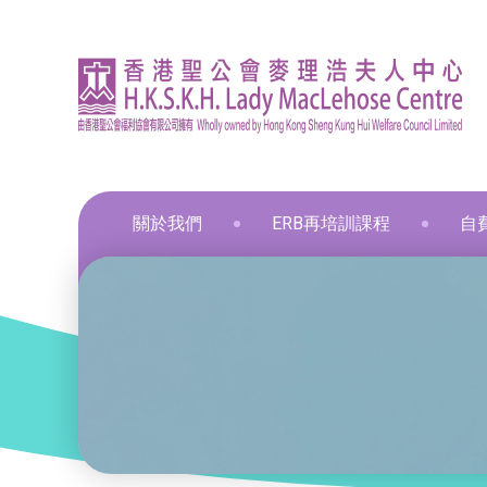
關於我們
ERB再培訓課程
自
資訊
印刷
飲食
飲食
通用
飲食
髮型
化妝
布藝
保鮮
和諧
星際
葵涌區 – 工商業社會服務部
就業掛鈎課程
資歷架構認可課程
零售
職業
中醫
新春
和諧
葵涌邨旭葵樓 - 葵涌社區服務中心
通用技能課程
創新科技
美容
旅遊
物業
青衣區 – 青衣綜合服務中心
技能提升課程
手語課程
酒店
商業
荃灣區 – 梨木樹綜合服務中心
少數族裔人士課程
急救課程