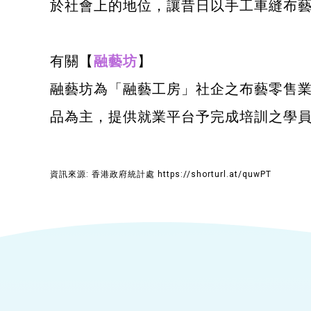
於社會上的地位，讓昔日以手工車縫布
有關【
融藝坊
】
融藝坊為「融藝工房」社企之布藝零售
品為主，提供就業平台予完成培訓之學
資訊來源: 香港政府統計處
https://shorturl.at/quwPT