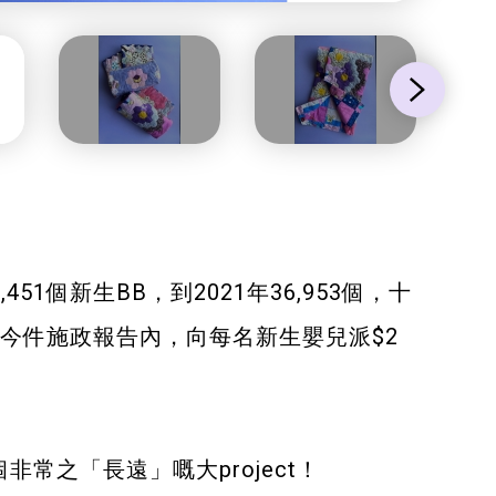
1個新生BB，到2021年36,953個，十
今件施政報告內，向每名新生嬰兒派$2
之「長遠」嘅大project！