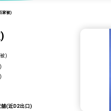
服務
及珠寶
影藝文化
印刷及出版
建業坊
百家被)
管理及保安
交通及支援服務
悅麗居
)
被)
)
)
舖(近D2出口)