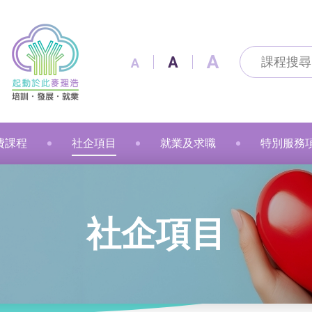
A
A
A
費課程
社企項目
就業及求職
特別服務
及通訊科技
及出版
技能
改造
製作
花手作
粉彩
漫遊
金融財務
個人素養
美容
職業語文
職業語文
商業
動物保健
美容
車縫
押花手作
蠟燭
小廚神學堂
寵愛軒
就業及求職
賽馬會「
社企項目
語文
保健
注連繩
粉彩畫(兒童)
中醫保健
健康護理
健康護理
Sweet Heart 甜品工房
麥理浩餐廳
最新資訊 / 招聘會
青年生涯
管理及保安
美髮
社會服務
融藝工房
求職錦囊
展翅青年
商業
影藝文化
融藝坊
僱主及企業服務
花梨藝