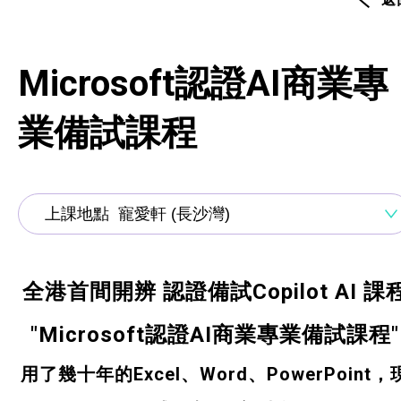
資歷架構認可課程
創新科技
Microsoft認證AI商業專
手語課程
業備試課程
急救課程
髮型改造
美顏妝扮
保健按摩
全港首間開辨
認證備試Copilot AI 課
布藝手工
"Microsoft認證AI商業專業備試課程
"
用了幾十年的Excel、Word、PowerPoint，
花藝手工