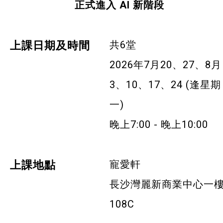
正式進入 AI 新階段
寵物護理及美容
寵物行為訓練
共6堂
上課日期及時間
寵物急救
2026年7月20、27、8月
3、10、17、24 (逢星期
藝術分享
一)
健康運動
晚上7:00 - 晚上10:00
身心靈健康
暑期興趣班(青衣限定)
寵愛軒
上課地點
長沙灣麗新商業中心一
社企項目
108C
就業及求職