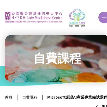
A
A
A
自費課程
關於我們
ERB再培訓課程
首頁
自費課程
Microsoft認證AI商業專業備試課
自費課程
返