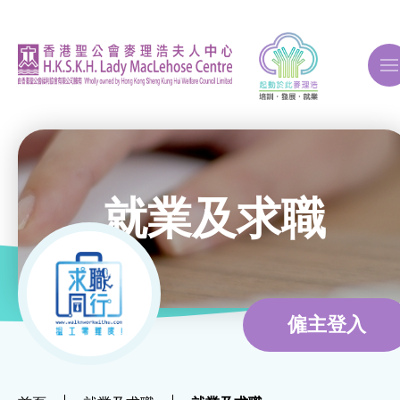
A
A
A
就業及求職
關於我們
ERB再培訓課程
僱主登入
自費課程