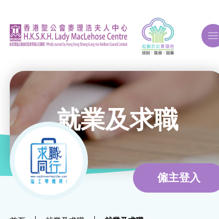
A
A
A
就業及求職
關於我們
ERB再培訓課程
僱主登入
自費課程