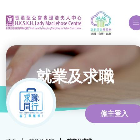
A
A
A
就業及求職
關於我們
ERB再培訓課程
僱主登入
自費課程