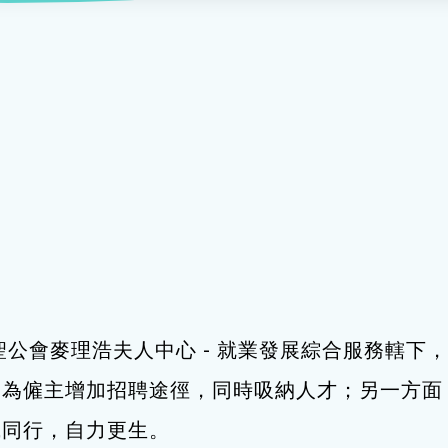
服務
及珠寶
影藝文化
印刷及出版
建業坊
管理及保安
交通及支援服務
悅麗居
聖公會麥理浩夫人中心 - 就業發展綜合服務轄
，為僱主增加招聘途徑，同時吸納人才；另一方面
職同行，自力更生。