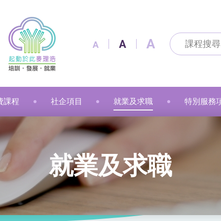
A
A
A
費課程
社企項目
就業及求職
特別服務
及通訊科技
及出版
技能
改造
製作
花手作
粉彩
漫遊
金融財務
個人素養
美容
職業語文
職業語文
商業
動物保健
美容
車縫
押花手作
蠟燭
小廚神學堂
寵愛軒
就業及求職
賽馬會「
就業及求職
語文
保健
注連繩
粉彩畫(兒童)
中醫保健
健康護理
健康護理
Sweet Heart 甜品工房
麥理浩餐廳
最新資訊 / 招聘會
青年生涯
管理及保安
美髮
社會服務
融藝工房
求職錦囊
展翅青年
商業
影藝文化
融藝坊
僱主及企業服務
花梨藝