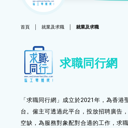
社會
鐘錶
恩澤膳 – 短期食物援助服務隊
新來港人士課程
髮型改造
物業
青年培訓課程
美顏妝扮
首頁
就業及求職
就業及求職
青年培育計劃
保健按摩
ERB服務點
布藝手工
求職同行網
ERB資訊
花藝手工
寵物護理及美容
寵物行為訓練
「求職同行網」成立於2021年，為香港
寵物急救
台。僱主可透過此平台，投放招聘廣告
藝術分享
空缺，為服務對象配對合適的工作，求