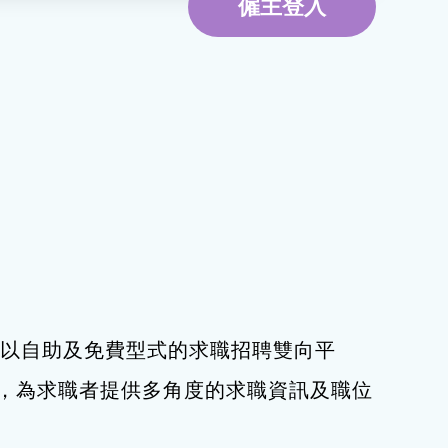
僱主登入
環境服務
資訊及通訊科技
旅遊
下，以自助及免費型式的求職招聘雙向平
，為求職者提供多角度的求職資訊及職位