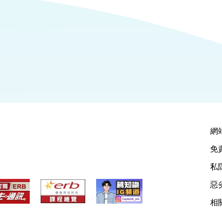
網
免
私
惡
相