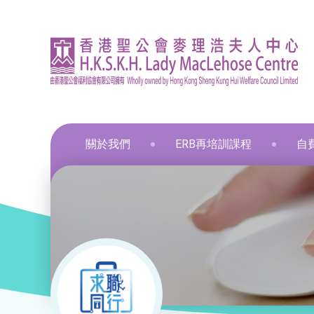
關於我們
ERB再培訓課程
自
資訊
印刷
飲食
飲食
通用
飲食
髮型
化妝
布藝
保鮮
和諧
星際
葵涌區 – 工商業社會服務部
就業掛鈎課程
資歷架構認可課程
零售
職業
中醫
新春
和諧
葵涌邨旭葵樓 - 葵涌社區服務中心
通用技能課程
創新科技
美容
旅遊
物業
青衣區 – 青衣綜合服務中心
技能提升課程
手語課程
酒店
商業
荃灣區 – 梨木樹綜合服務中心
少數族裔人士課程
急救課程