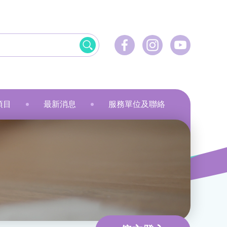
項目
最新消息
服務單位及聯絡
飲食
資訊科技應用
美髮
社會服務
刺繡
乾花香薰蠟燭
小指頭大製作
飛躍‧拍住上」計劃
最新活動
健康護理
物業管理及保安
服裝製品及紡織
規劃
最新資訊
家居服務
家居服務
就業計劃
傳媒報導
教育康體
環境服務