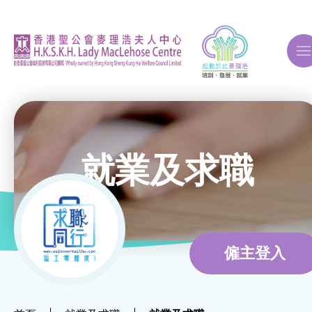
A
A
A
就業及求職
關於我們
ERB再培訓課程
僱主登入
自費課程