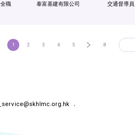
全職
泰富基建有限公司
交通督導員
1
2
3
4
5
..8
_service@skhlmc.org.hk
．