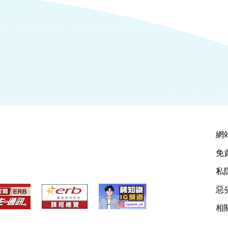
網
免
私
惡
相