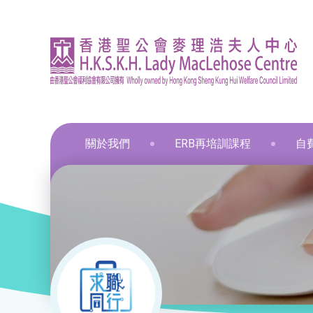
關於我們
ERB再培訓課程
自
資訊
印刷
飲食
飲食
通用
飲食
髮型
化妝
布藝
保鮮
和諧
星際
葵涌區 – 工商業社會服務部
就業掛鈎課程
資歷架構認可課程
零售
職業
中醫
新春
和諧
葵涌邨旭葵樓 - 葵涌社區服務中心
通用技能課程
創新科技
美容
旅遊
物業
青衣區 – 青衣綜合服務中心
技能提升課程
手語課程
酒店
商業
荃灣區 – 梨木樹綜合服務中心
少數族裔人士課程
急救課程