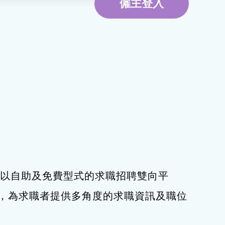
僱主登入
環境服務
資訊及通訊科技
旅遊
下，以自助及免費型式的求職招聘雙向平
，為求職者提供多角度的求職資訊及職位