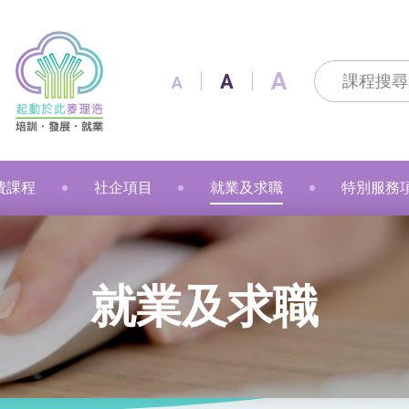
A
A
A
費課程
社企項目
就業及求職
特別服務
及通訊科技
及出版
技能
改造
製作
花手作
粉彩
漫遊
金融財務
個人素養
美容
職業語文
職業語文
商業
動物保健
美容
車縫
押花手作
蠟燭
小廚神學堂
寵愛軒
就業及求職
賽馬會「
就業及求職
語文
保健
注連繩
粉彩畫(兒童)
中醫保健
健康護理
健康護理
Sweet Heart 甜品工房
麥理浩餐廳
最新資訊 / 招聘會
青年生涯
管理及保安
美髮
社會服務
融藝工房
求職錦囊
展翅青年
商業
影藝文化
融藝坊
僱主及企業服務
花梨藝