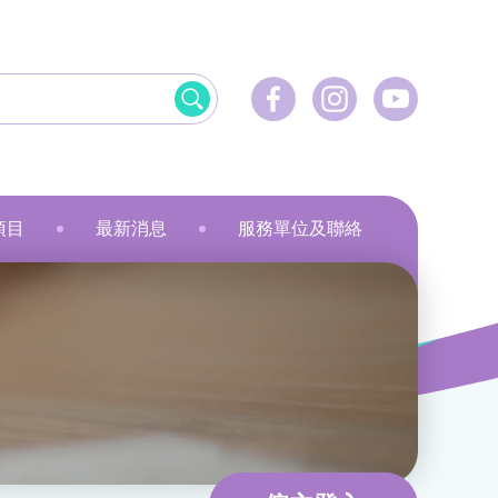
項目
最新消息
服務單位及聯絡
飲食
資訊科技應用
美髮
社會服務
刺繡
乾花香薰蠟燭
小指頭大製作
飛躍‧拍住上」計劃
最新活動
健康護理
物業管理及保安
服裝製品及紡織
規劃
最新資訊
家居服務
家居服務
就業計劃
傳媒報導
教育康體
環境服務