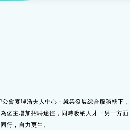
服務
及珠寶
影藝文化
印刷及出版
建業坊
管理及保安
交通及支援服務
悅麗居
聖公會麥理浩夫人中心 - 就業發展綜合服務轄
，為僱主增加招聘途徑，同時吸納人才；另一方面
職同行，自力更生。