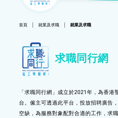
社會
鐘錶
恩澤膳 – 短期食物援助服務隊
新來港人士課程
髮型改造
物業
青年培訓課程
美顏妝扮
首頁
就業及求職
就業及求職
青年培育計劃
保健按摩
ERB服務點
布藝手工
求職同行網
ERB資訊
花藝手工
寵物護理及美容
寵物行為訓練
「求職同行網」成立於2021年，為香港
寵物急救
台。僱主可透過此平台，投放招聘廣告
藝術分享
空缺，為服務對象配對合適的工作，求