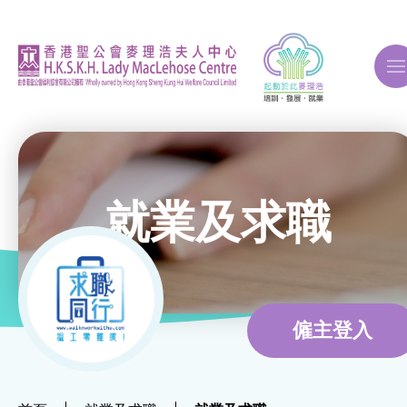
A
A
A
就業及求職
關於我們
ERB再培訓課程
僱主登入
自費課程